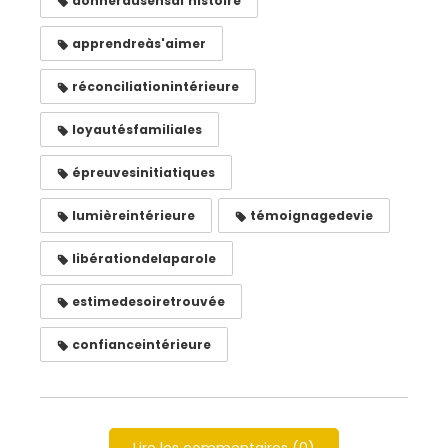
donnerdusensàl'histoire
apprendreàs'aimer
réconciliationintérieure
loyautésfamiliales
épreuvesinitiatiques
lumièreintérieure
témoignagedevie
libérationdelaparole
estimedesoiretrouvée
confianceintérieure