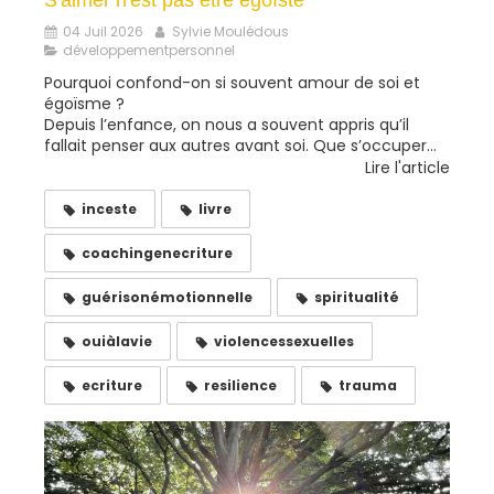
S'aimer n'est pas être égoïste
04 Juil 2026
Sylvie Moulédous
développementpersonnel
Pourquoi confond-on si souvent amour de soi et
égoïsme ?
Depuis l’enfance, on nous a souvent appris qu’il
fallait penser aux autres avant soi. Que s’occuper...
Lire l'article
inceste
livre
coachingenecriture
guérisonémotionnelle
spiritualité
ouiàlavie
violencessexuelles
ecriture
resilience
trauma