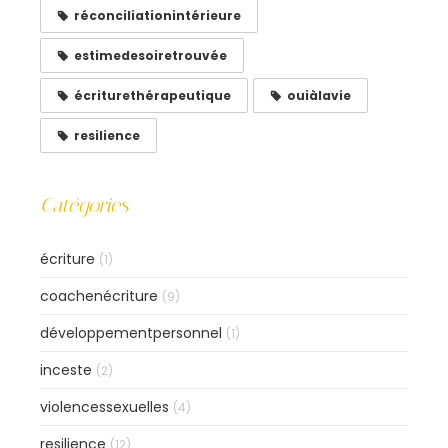
réconciliationintérieure
estimedesoiretrouvée
écriturethérapeutique
ouiàlavie
resilience
Catégories
écriture
(1)
coachenécriture
(9)
développementpersonnel
(1)
inceste
(2)
violencessexuelles
(4)
resilience
(12)