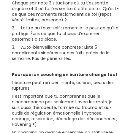
Chaque soir note 3 situations où tu t’es senti.e
aligné.e et 3 où tu t’es senti.e à côté de toi. Qu’est-
ce que ces moments réclamaient de toi (repos,
vérité, limites, présence) ?
2. Lettre au faux-self : remercie-le pour ce qu’il a
protégé. Écris ce que tu choisis d’exprimer
désormais à sa place.
3. Auto-bienveillance concrète : Liste 5
compliments sincères sur des faits précis de la
semaine. Pas de généralités.
Pourquoi un coaching en écriture change tout
L’écriture peut remuer : honte, colères, peurs des
ruptures.
Il est important que tu comprennes que je
n’accompagne pas seulement avec les mots, je
suis aussi thérapeute, formée au trauma et aux
outils de régulation émotionnelle (hypnose,
ancrage, respiration, décodage des déclencheurs ;
Havening ®).
En coaching on avance ensemble, on stabilise le