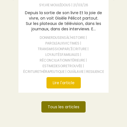
SYLVIE MOULÉDOUS
21/03/26
P
Depuis la sortie de son livre Et la joie de
vivre, on voit Gisèle Pélicot partout.
Une
Sur les plateaux de télévision, dans les
ne
journaux, dans des interviews. E...
es
...
DONNERDUSENSÀL'HISTOIRE
PAROLEAUXVICTIMES
SP
TRANSMISSIONPARL'ÉCRITURE
LE
LOYAUTÉSFAMILIALES
RÉCONCILIATIONINTÉRIEURE
ESTIMEDESOIRETROUVÉE
ÉCRITURETHÉRAPEUTIQUE
OUIÀLAVIE
RESILIENCE
Lire l'article
Tous les articles