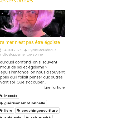
erniers articles
'aimer n'est pas être égoïste
04 Juil 2026
Sylvie Moulédous
développementpersonnel
ourquoi confond-on si souvent
mour de soi et égoïsme ?
epuis l’enfance, on nous a souvent
ppris qu’il fallait penser aux autres
vant soi. Que s’occuper...
Lire l'article
inceste
guérisonémotionnelle
livre
coachingenecriture
ouiàlavie
spiritualité