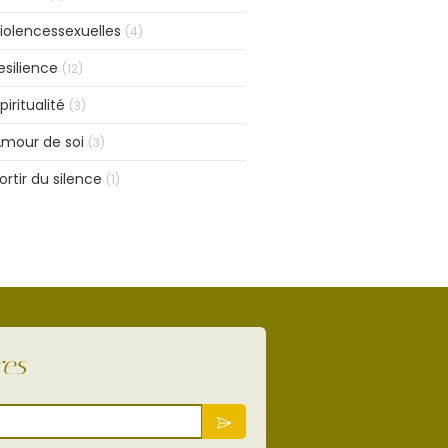
iolencessexuelles
(4)
esilience
(12)
piritualité
(3)
mour de soi
(3)
ortir du silence
(1)
res