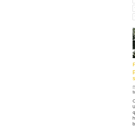
p
C
U
q
h
b