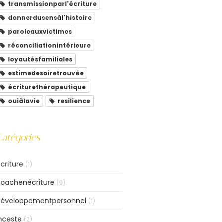
transmissionparl'écriture
donnerdusensàl'histoire
paroleauxvictimes
réconciliationintérieure
loyautésfamiliales
estimedesoiretrouvée
écriturethérapeutique
ouiàlavie
resilience
Catégories
criture
(1)
oachenécriture
(9)
développementpersonnel
(1)
nceste
(2)