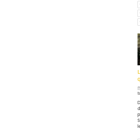
L
q
D
d
p
S
l