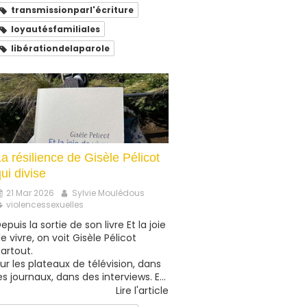
transmissionparl'écriture
loyautésfamiliales
libérationdelaparole
a résilience de Gisèle Pélicot
ui divise
21 Mar 2026
Sylvie Moulédous
violencessexuelles
epuis la sortie de son livre Et la joie
e vivre, on voit Gisèle Pélicot
artout.
ur les plateaux de télévision, dans
es journaux, dans des interviews. E...
Lire l'article