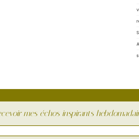
v
r
S
A
s
cevoir mes échos inspirants hebdomadai