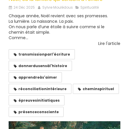
24 Déc 2025
Sylvie Moulédous
Spiritualité
Chaque année, Noël revient avec ses promesses.
La lumière. La naissance. La paix.
On nous parle d’une étoile à suivre comme si le
chemin était simple.
Comme...
Lire l'article
transmissionparl'écriture
donnerdusensàl'histoire
apprendreàs'aimer
réconciliationintérieure
cheminspirituel
épreuvesinitiatiques
présenceconsciente