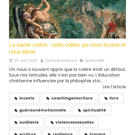
La sainte colère : cette colère qui nous écrase et
nous élève
20 Juin 2025
Sylvie Moulédous
Spiritualité
On nous a souvent appris que la colère était un défaut.
Sous nos latitudes, elle n’est pas bien vu. L’éducation
chrétienne influencée par la philosphie stoï...
Lire l'article
inceste
coachingenecriture
livre
guérisonémotionnelle
spiritualité
ouiàlavie
violencessexuelles
ecriture
resilience
trauma