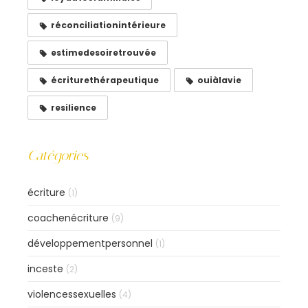
réconciliationintérieure
estimedesoiretrouvée
écriturethérapeutique
ouiàlavie
resilience
Catégories
écriture
(1)
coachenécriture
(9)
développementpersonnel
(1)
inceste
(2)
violencessexuelles
(4)