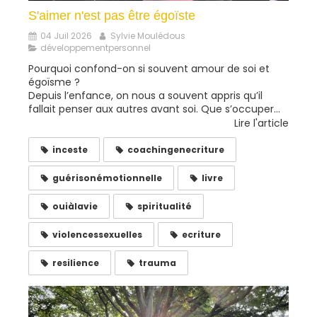
S'aimer n'est pas être égoïste
04 Juil 2026
Sylvie Moulédous
développementpersonnel
Pourquoi confond-on si souvent amour de soi et
égoïsme ?
Depuis l’enfance, on nous a souvent appris qu’il
fallait penser aux autres avant soi. Que s’occuper...
Lire l'article
inceste
coachingenecriture
guérisonémotionnelle
livre
ouiàlavie
spiritualité
violencessexuelles
ecriture
resilience
trauma