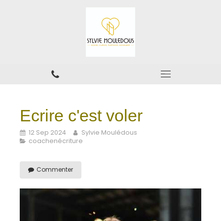
Ecrire c'est voler
12 Sep 2024
Sylvie Moulédous
coachenécriture
Commenter