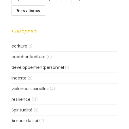
resilience
Catégories
écriture
(1)
coachenécriture
(9)
développementpersonnel
(1)
inceste
(2)
violencessexuelles
(4)
resilience
(12)
Spiritualité
(3)
Amour de soi
(3)