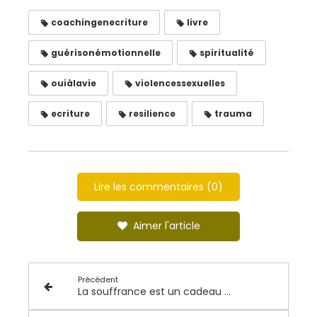
coachingenecriture
livre
guérisonémotionnelle
spiritualité
ouiàlavie
violencessexuelles
ecriture
resilience
trauma
Lire les commentaires (0)
Aimer l'article
Précédent
La souffrance est un cadeau mal emballé