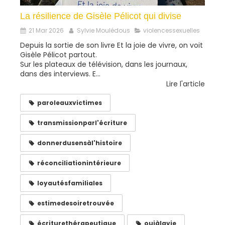
La résilience de Gisèle Pélicot qui divise
21 Mar 2026
Sylvie Moulédous
violencessexuelles
Depuis la sortie de son livre Et la joie de vivre, on voit
Gisèle Pélicot partout.
Sur les plateaux de télévision, dans les journaux,
dans des interviews. E...
Lire l'article
paroleauxvictimes
transmissionparl'écriture
donnerdusensàl'histoire
réconciliationintérieure
loyautésfamiliales
estimedesoiretrouvée
écriturethérapeutique
ouiàlavie